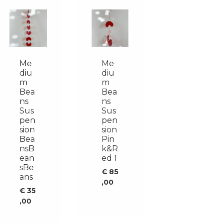
Me
Me
diu
diu
m
m
Bea
Bea
ns
ns
Sus
Sus
pen
pen
sion
sion
Bea
Pin
nsB
k&R
ean
ed 1
sBe
€
85
ans
,00
€
35
,00